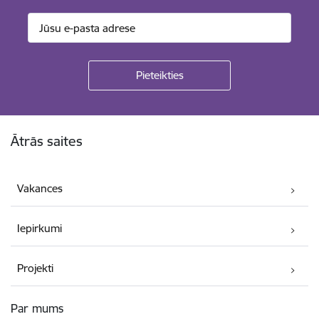
Kājene
Ātrās saites
Vakances
Iepirkumi
Projekti
Par mums