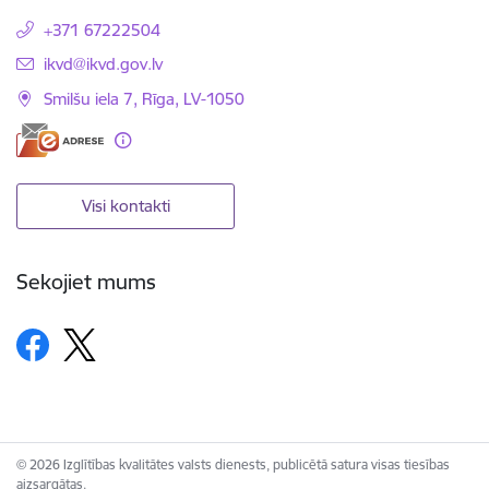
+371 67222504
E-pasts:
ikvd@ikvd.gov.lv
Smilšu iela 7, Rīga, LV-1050
Visi kontakti
Sekojiet mums
© 2026 Izglītības kvalitātes valsts dienests, publicētā satura visas tiesības
aizsargātas.