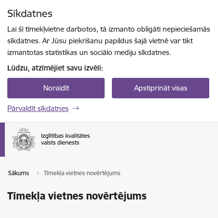
Pāriet uz lapas saturu
Sīkdatnes
Spied
lai meklētu
Enter
Lai šī tīmekļvietne darbotos, tā izmanto obligāti nepieciešamās
sīkdatnes. Ar Jūsu piekrišanu papildus šajā vietnē var tikt
izmantotas statistikas un sociālo mediju sīkdatnes.
Lūdzu, atzīmējiet savu izvēli:
Noraidīt
Apstiprināt visas
Pārvaldīt sīkdatnes
Sākums
Tīmekļa vietnes novērtējums
Tīmekļa vietnes novērtējums