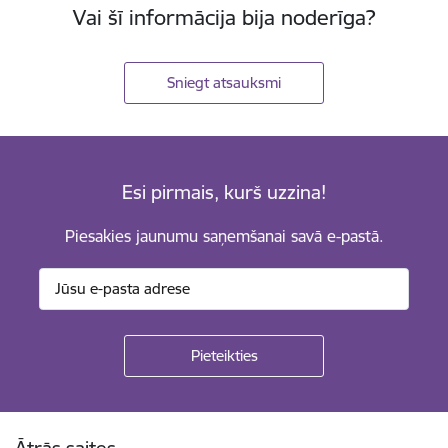
Vai šī informācija bija noderīga?
Sniegt atsauksmi
Esi pirmais, kurš uzzina!
Piesakies jaunumu saņemšanai savā e-pastā.
Kājene
Ātrās saites