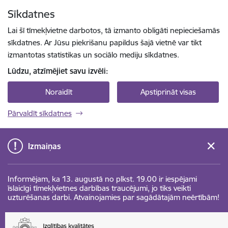
Pāriet uz lapas saturu
Sīkdatnes
Spied
lai meklētu
Enter
Lai šī tīmekļvietne darbotos, tā izmanto obligāti nepieciešamās
sīkdatnes. Ar Jūsu piekrišanu papildus šajā vietnē var tikt
izmantotas statistikas un sociālo mediju sīkdatnes.
Lūdzu, atzīmējiet savu izvēli:
Noraidīt
Apstiprināt visas
Pārvaldīt sīkdatnes
Izmaiņas
Informējam, ka 13. augustā no plkst. 19.00 ir iespējami
īslaicīgi tīmekļvietnes darbības traucējumi, jo tiks veikti
uzturēšanas darbi. Atvainojamies par sagādātajām neērtībām!