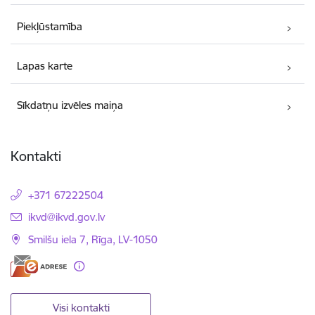
Piekļūstamība
Lapas karte
Sīkdatņu izvēles maiņa
Kontakti
+371 67222504
E-pasts:
ikvd@ikvd.gov.lv
Smilšu iela 7, Rīga, LV-1050
Visi kontakti