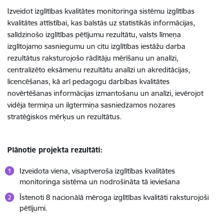
Izveidot izglītības kvalitātes monitoringa sistēmu izglītības
kvalitātes attīstībai, kas balstās uz statistikās informācijas,
salīdzinošo izglītības pētījumu rezultātu, valsts līmeņa
izglītojamo sasniegumu un citu izglītības iestāžu darba
rezultātus raksturojošo rādītāju mērīšanu un analīzi,
centralizēto eksāmenu rezultātu analīzi un akreditācijas,
licencēšanas, kā arī pedagogu darbības kvalitātes
novērtēšanas informācijas izmantošanu un analīzi, ievērojot
vidēja termiņa un ilgtermiņa sasniedzamos nozares
stratēģiskos mērķus un rezultātus.
Plānotie projekta rezultāti:
Izveidota viena, visaptveroša izglītības kvalitātes
monitoringa sistēma un nodrošināta tā ieviešana
Īstenoti 8 nacionālā mēroga izglītības kvalitāti raksturojoši
pētījumi.