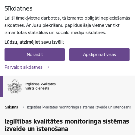
Pāriet uz lapas saturu
Sīkdatnes
Spied
lai meklētu
Enter
Lai šī tīmekļvietne darbotos, tā izmanto obligāti nepieciešamās
sīkdatnes. Ar Jūsu piekrišanu papildus šajā vietnē var tikt
izmantotas statistikas un sociālo mediju sīkdatnes.
Lūdzu, atzīmējiet savu izvēli:
Noraidīt
Apstiprināt visas
Pārvaldīt sīkdatnes
Sākums
Izglītības kvalitātes monitoringa sistēmas izveide un īstenošana
Izglītības kvalitātes monitoringa sistēmas
izveide un īstenošana