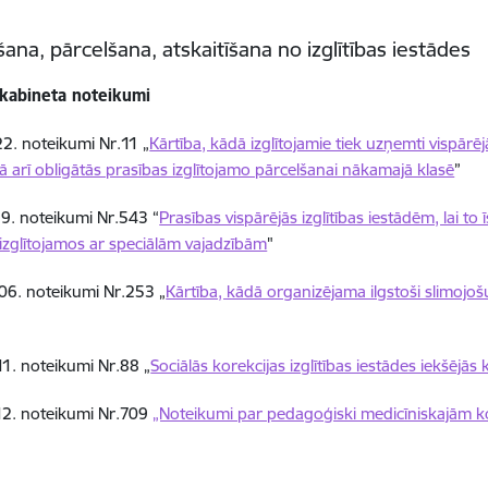
na, pārcelšana, atskaitīšana no izglītības iestādes
 kabineta noteikumi
2. noteikumi Nr.11 „
Kārtība, kādā izglītojamie tiek uzņemti vispārē
ā arī obligātās prasības izglītojamo pārcelšanai nākamajā klasē
”
9. noteikumi Nr.543 “
Prasības vispārējās izglītības iestādēm, lai t
zglītojamos ar speciālām vajadzībām
"
06. noteikumi Nr.253 „
Kārtība, kādā organizējama ilgstoši slimojošu
1. noteikumi Nr.88 „
Sociālās korekcijas izglītības iestādes iekšējās
12. noteikumi Nr.709
„Noteikumi par pedagoģiski medicīniskajām k