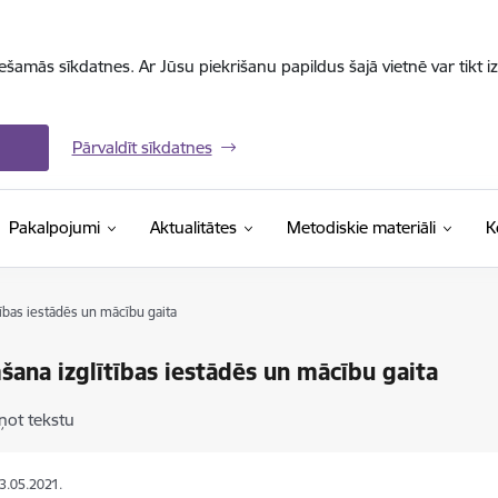
iešamās sīkdatnes. Ar Jūsu piekrišanu papildus šajā vietnē var tikt i
Pārvaldīt sīkdatnes
Pakalpojumi
Aktualitātes
Metodiskie materiāli
K
ības iestādēs un mācību gaita
ana izglītības iestādēs un mācību gaita
ņot tekstu
23.05.2021.