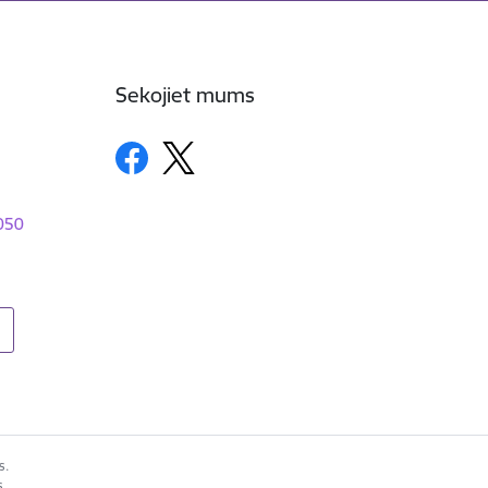
Sekojiet mums
1050
s.
s.