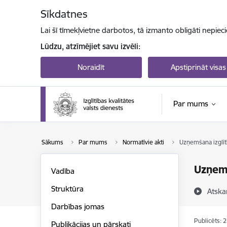
Pāriet uz lapas saturu
Sīkdatnes
Lai šī tīmekļvietne darbotos, tā izmanto obligāti nepiec
Lūdzu, atzīmējiet savu izvēli:
Noraidīt
Apstiprināt visas
Par mums
Sākums
Par mums
Normatīvie akti
Uzņemšana izglīt
Uzņemš
Vadība
Struktūra
Atska
Darbības jomas
Publicēts: 
Publikācijas un pārskati