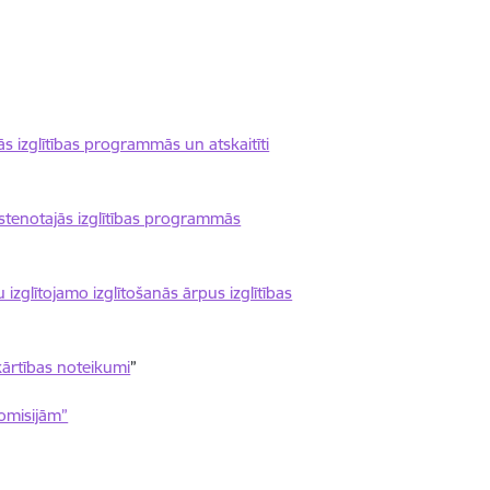
jās izglītības programmās un atskaitīti
o īstenotajās izglītības programmās
 izglītojamo izglītošanās ārpus izglītības
 kārtības noteikumi
”
omisijām”