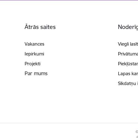
Kājene
Ātrās saites
Noderīg
Vakances
Viegli lasī
Iepirkumi
Privātuma
Projekti
Piekļūsta
Par mums
Lapas kar
Sīkdatņu 
©
©