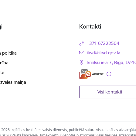
i
Kontakti
t
+371 67222504
E-pasts:
ikvd@ikvd.gov.lv
 politika
Smilšu iela 7, Rīga, LV-
mība
te
izvēles maiņa
Visi kontakti
 2026 Izglītības kvalitātes valsts dienests, publicētā satura visas tiesības aizsargāta
 2020 Valsts kanceleja, Tīmekļvietņu vienotās platformas visas tiesības aizsargāta