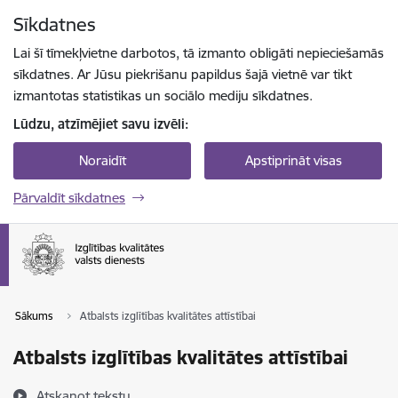
Pāriet uz lapas saturu
Sīkdatnes
Spied
lai meklētu
Enter
Lai šī tīmekļvietne darbotos, tā izmanto obligāti nepieciešamās
sīkdatnes. Ar Jūsu piekrišanu papildus šajā vietnē var tikt
izmantotas statistikas un sociālo mediju sīkdatnes.
Lūdzu, atzīmējiet savu izvēli:
Noraidīt
Apstiprināt visas
Pārvaldīt sīkdatnes
Sākums
Atbalsts izglītības kvalitātes attīstībai
Atbalsts izglītības kvalitātes attīstībai
Atskaņot tekstu