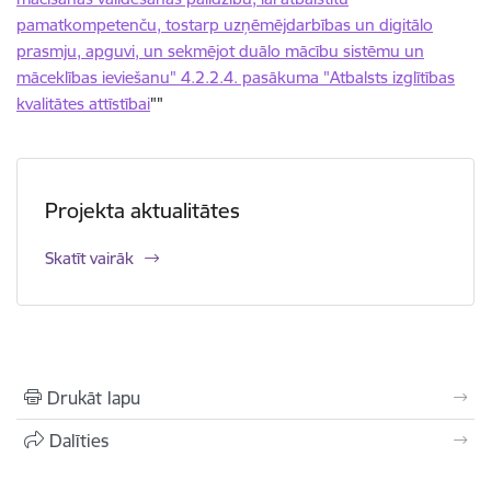
pamatkompetenču, tostarp uzņēmējdarbības un digitālo
prasmju, apguvi, un sekmējot duālo mācību sistēmu un
māceklības ieviešanu" 4.2.2.4. pasākuma "Atbalsts izglītības
kvalitātes attīstībai
""
Projekta aktualitātes
Skatīt vairāk
Drukāt lapu
Dalīties