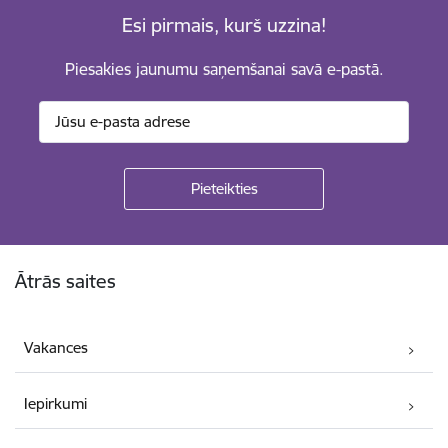
Esi pirmais, kurš uzzina!
Piesakies jaunumu saņemšanai savā e-pastā.
Kājene
Ātrās saites
Vakances
Iepirkumi