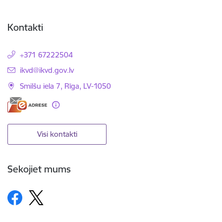
Kontakti
+371 67222504
E-pasts:
ikvd@ikvd.gov.lv
Smilšu iela 7, Rīga, LV-1050
Visi kontakti
Sekojiet mums