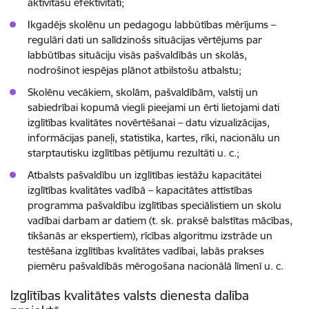
aktivitāšu efektivitāti;
Ikgadējs skolēnu un pedagogu labbūtības mērījums –
regulāri dati un salīdzinošs situācijas vērtējums par
labbūtības situāciju visās pašvaldībās un skolās,
nodrošinot iespējas plānot atbilstošu atbalstu;
Skolēnu vecākiem, skolām, pašvaldībām, valstij un
sabiedrībai kopumā viegli pieejami un ērti lietojami dati
izglītības kvalitātes novērtēšanai – datu vizualizācijas,
informācijas paneļi, statistika, kartes, rīki, nacionālu un
starptautisku izglītības pētījumu rezultāti u. c.;
Atbalsts pašvaldību un izglītības iestāžu kapacitātei
izglītības kvalitātes vadībā – kapacitātes attīstības
programma pašvaldību izglītības speciālistiem un skolu
vadībai darbam ar datiem (t. sk. praksē balstītas mācības,
tikšanās ar ekspertiem), rīcības algoritmu izstrāde un
testēšana izglītības kvalitātes vadībai, labās prakses
piemēru pašvaldībās mērogošana nacionālā līmenī u. c.
Izglītības kvalitātes valsts dienesta dalība