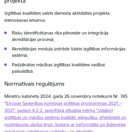
projektā
Izglītības kvalitātes valsts dienesta aktivitātes projekta
īstenošanas ietvaros:
Risku identificēšanas rīka pilnveide un integrācija
akreditācijas procesā;
Akreditācijas moduļa izstrāde Valsts izglītības informācijas
sistēmā;
Padziļinātas mācības izglītības kvalitātes vadībai
pašvaldībā.
Normatīvais regulējums
Ministru kabineta 2024. gada 26.novembra noteikumi Nr. 745
“
Eiropas Savienības kohēzijas politikas programmas 2021.–
2027. gadam 4.2.2. specifiskā atbalsta mērķa "Uzlabot
izglītības un mācību sistēmu kvalitāti, iekļautību, efektivitāti un
nozīmīgumu darba tirgū, tostarp ar neformālās un ikdienējās
mācīšanās validēšanas palīdzību, lai atbalstītu