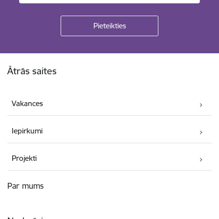
Kājene
Ātrās saites
Vakances
Iepirkumi
Projekti
Par mums