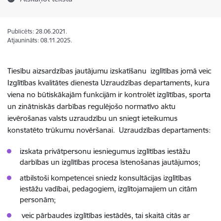
Publicēts: 28.06.2021.
Atjaunināts: 08.11.2025.
Tiesību aizsardzības jautājumu izskatīšanu izglītības jomā veic
Izglītības kvalitātes dienesta Uzraudzības departaments, kura
viena no būtiskākajām funkcijām ir kontrolēt izglītības, sporta
un zinātniskās darbības regulējošo normatīvo aktu
ievērošanas valsts uzraudzību un sniegt ieteikumus
konstatēto trūkumu novēršanai. Uzraudzības departaments:
izskata privātpersonu iesniegumus izglītības iestāžu
darbības un izglītības procesa īstenošanas jautājumos;
atbilstoši kompetencei sniedz konsultācijas izglītības
iestāžu vadībai, pedagogiem, izglītojamajiem un citām
personām;
veic pārbaudes izglītības iestādēs, tai skaitā citās ar