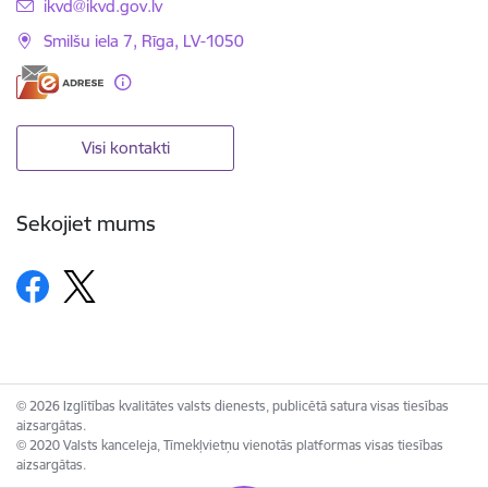
E-pasts:
ikvd@ikvd.gov.lv
Smilšu iela 7, Rīga, LV-1050
Visi kontakti
Sekojiet mums
© 2026 Izglītības kvalitātes valsts dienests, publicētā satura visas tiesības
aizsargātas.
© 2020 Valsts kanceleja, Tīmekļvietņu vienotās platformas visas tiesības
aizsargātas.