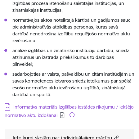
izglītības procesa īstenošanu saistītajās institūcijās, un
zinātniskajās institūcijās;
normatīvajos aktos noteiktajā kārtībā un gadījumos sauc
pie administratīvās atbildības personas, kuras savā
darbībā nenodrošina izglītību regulējošo normatīvo aktu
ievērošanu;
analizē izglītības un zinātnisko institūciju darbību, sniedz
atzinumus un izstrādā priekšlikumus to darbības
pilnveidei;
sadarbojoties ar valsts, pašvaldību un citām institūcijām un
savas kompetences ietvaros sniedz ieteikumus par spēkā
esošo normatīvo aktu ievērošanu izglītībā, zinātniskajā
darbībā un sportā.
Lejupielādēt:
Informatīvs materiāls Izglītības iestādes rīkojumu / iekšējo
normatīvo aktu izdošanai
Ieteikumi skolām par individuālajiem mācību