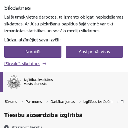
Pāriet uz lapas saturu
Sīkdatnes
Spied
lai meklētu
Enter
Lai šī tīmekļvietne darbotos, tā izmanto obligāti nepieciešamās
sīkdatnes. Ar Jūsu piekrišanu papildus šajā vietnē var tikt
izmantotas statistikas un sociālo mediju sīkdatnes.
Lūdzu, atzīmējiet savu izvēli:
Noraidīt
Apstiprināt visas
Pārvaldīt sīkdatnes
Sākums
Par mums
Darbības jomas
Izglītības iestādēm
Ties
Tiesību aizsardzība izglītībā
Atskaņot tekstu