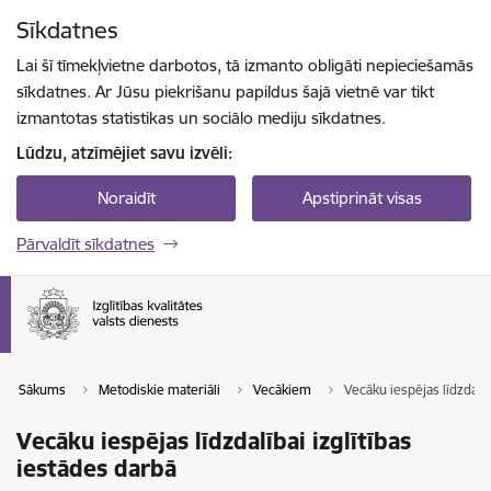
Pāriet uz lapas saturu
Sīkdatnes
Spied
lai meklētu
Enter
Lai šī tīmekļvietne darbotos, tā izmanto obligāti nepieciešamās
sīkdatnes. Ar Jūsu piekrišanu papildus šajā vietnē var tikt
izmantotas statistikas un sociālo mediju sīkdatnes.
Lūdzu, atzīmējiet savu izvēli:
Noraidīt
Apstiprināt visas
Pārvaldīt sīkdatnes
Sākums
Metodiskie materiāli
Vecākiem
Vecāku iespējas līdzdalīb
Vecāku iespējas līdzdalībai izglītības
iestādes darbā