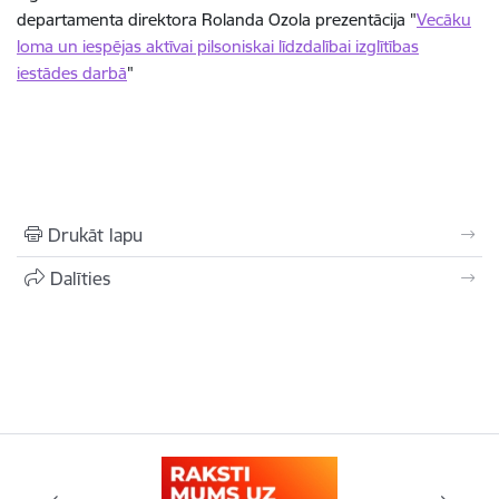
departamenta direktora Rolanda Ozola prezentācija "
Vecāku
loma un iespējas aktīvai pilsoniskai līdzdalībai izglītības
iestādes darbā
"
Drukāt lapu
Dalīties