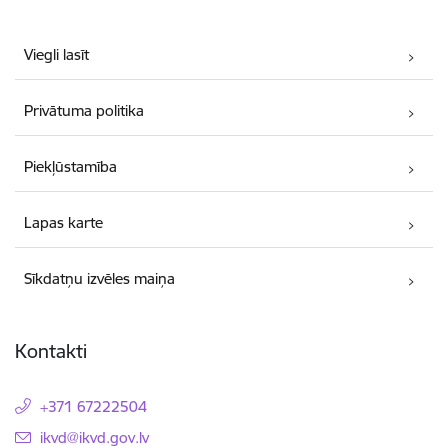
Viegli lasīt
Privātuma politika
Piekļūstamība
Lapas karte
Sīkdatņu izvēles maiņa
Kontakti
+371 67222504
E-pasts:
ikvd@ikvd.gov.lv