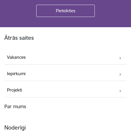
Kājene
Ātrās saites
Vakances
Iepirkumi
Projekti
Par mums
Noderīgi