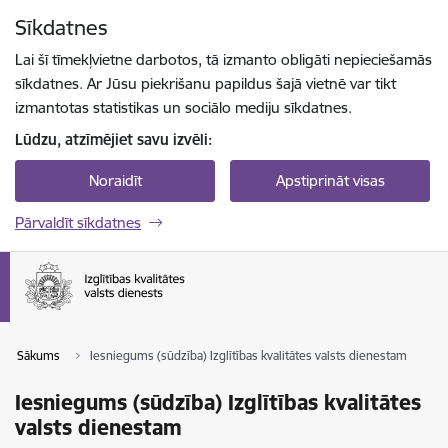
Pāriet uz lapas saturu
Sīkdatnes
Spied
lai meklētu
Enter
Lai šī tīmekļvietne darbotos, tā izmanto obligāti nepieciešamās
sīkdatnes. Ar Jūsu piekrišanu papildus šajā vietnē var tikt
izmantotas statistikas un sociālo mediju sīkdatnes.
Lūdzu, atzīmējiet savu izvēli:
Noraidīt
Apstiprināt visas
Pārvaldīt sīkdatnes
Sākums
Iesniegums (sūdzība) Izglītības kvalitātes valsts dienestam
Iesniegums (sūdzība) Izglītības kvalitātes
valsts dienestam