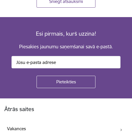
Sniegt atsauksmi
Esi pirmais, kurš uzzina!
Piesakies jaunumu saņemšanai savā e-pastā.
Kājene
Ātrās saites
Vakances