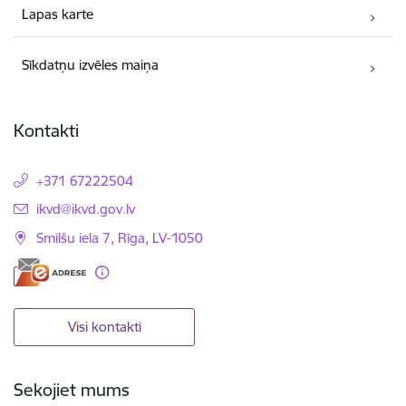
Lapas karte
Sīkdatņu izvēles maiņa
Kontakti
+371 67222504
E-pasts:
ikvd@ikvd.gov.lv
Smilšu iela 7, Rīga, LV-1050
Visi kontakti
Sekojiet mums