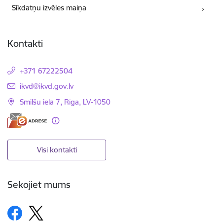
Sīkdatņu izvēles maiņa
Kontakti
+371 67222504
E-pasts:
ikvd@ikvd.gov.lv
Smilšu iela 7, Rīga, LV-1050
Visi kontakti
Sekojiet mums