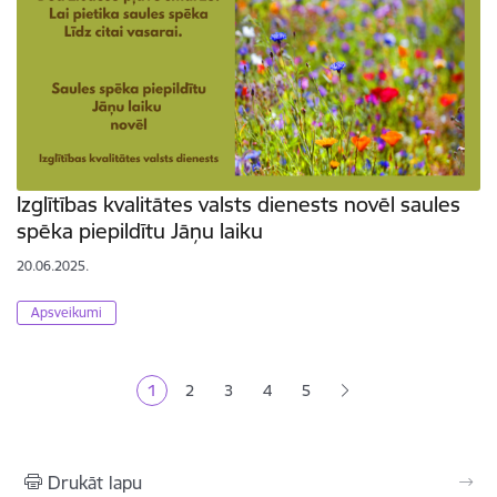
Izglītības kvalitātes valsts dienests novēl saules
spēka piepildītu Jāņu laiku
20.06.2025.
Apsveikumi
Lapošana
1
2
3
4
5
Pašreizējā lapa
Lapa
Lapa
Lapa
Lapa
Drukāt lapu