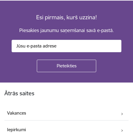
Esi pirmais, kurš uzzina!
Piesakies jaunumu saņemšanai savā e-pastā.
Kājene
Ātrās saites
Vakances
Iepirkumi