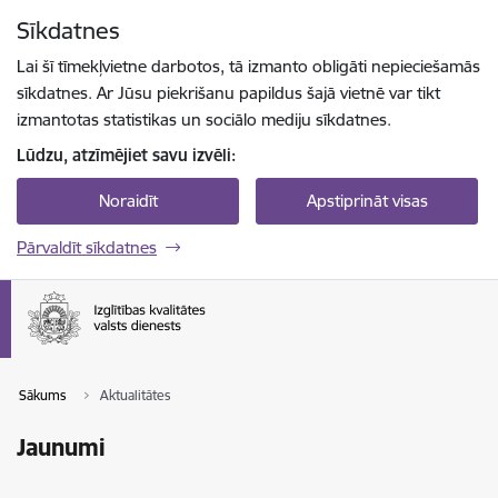
Pāriet uz lapas saturu
Sīkdatnes
Spied
lai meklētu
Enter
Lai šī tīmekļvietne darbotos, tā izmanto obligāti nepieciešamās
sīkdatnes. Ar Jūsu piekrišanu papildus šajā vietnē var tikt
izmantotas statistikas un sociālo mediju sīkdatnes.
Lūdzu, atzīmējiet savu izvēli:
Noraidīt
Apstiprināt visas
Pārvaldīt sīkdatnes
Sākums
Aktualitātes
Jaunumi