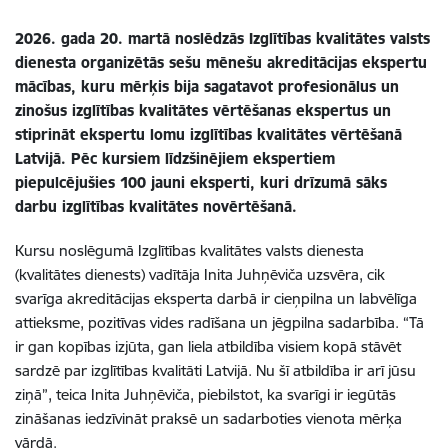
2026. gada 20. martā noslēdzās Izglītības kvalitātes valsts
dienesta organizētās sešu mēnešu akreditācijas ekspertu
mācības, kuru mērķis bija sagatavot profesionālus un
zinošus izglītības kvalitātes vērtēšanas ekspertus un
stiprināt ekspertu lomu izglītības kvalitātes vērtēšanā
Latvijā. Pēc kursiem līdzšinējiem ekspertiem
piepulcējušies 100 jauni eksperti, kuri drīzumā sāks
darbu izglītības kvalitātes novērtēšanā.
Kursu noslēgumā Izglītības kvalitātes valsts dienesta
(kvalitātes dienests) vadītāja Inita Juhņēviča uzsvēra, cik
svarīga akreditācijas eksperta darbā ir cieņpilna un labvēlīga
attieksme, pozitīvas vides radīšana un jēgpilna sadarbība. “Tā
ir gan kopības izjūta, gan liela atbildība visiem kopā stāvēt
sardzē par izglītības kvalitāti Latvijā. Nu šī atbildība ir arī jūsu
ziņā”, teica Inita Juhņēviča, piebilstot, ka svarīgi ir iegūtās
zināšanas iedzīvināt praksē un sadarboties vienota mērķa
vārdā.