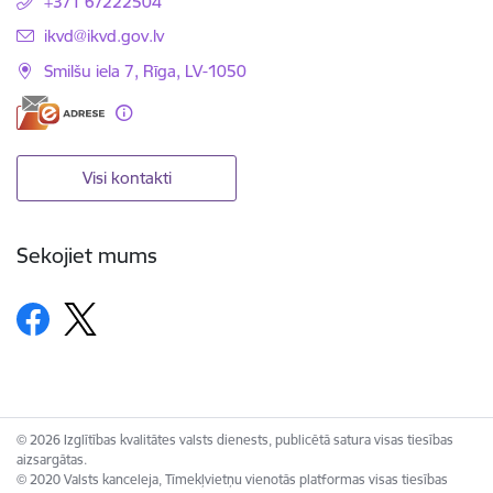
+371 67222504
E-pasts:
ikvd@ikvd.gov.lv
Smilšu iela 7, Rīga, LV-1050
Visi kontakti
Sekojiet mums
© 2026 Izglītības kvalitātes valsts dienests, publicētā satura visas tiesības
aizsargātas.
© 2020 Valsts kanceleja, Tīmekļvietņu vienotās platformas visas tiesības