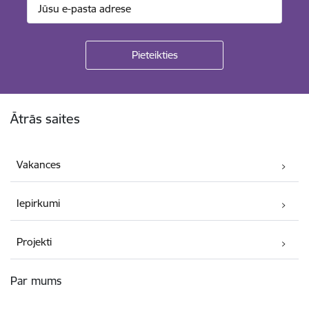
Kājene
Ātrās saites
Vakances
Iepirkumi
Projekti
Par mums