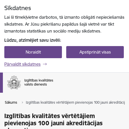
Pāriet uz lapas saturu
Sīkdatnes
Spied
lai meklētu
Enter
Lai šī tīmekļvietne darbotos, tā izmanto obligāti nepieciešamās
sīkdatnes. Ar Jūsu piekrišanu papildus šajā vietnē var tikt
izmantotas statistikas un sociālo mediju sīkdatnes.
Lūdzu, atzīmējiet savu izvēli:
Noraidīt
Apstiprināt visas
Pārvaldīt sīkdatnes
Sākums
Izglītības kvalitātes vērtētājiem pievienojas 100 jauni akreditācijas
Izglītības kvalitātes vērtētājiem
pievienojas 100 jauni akreditācijas