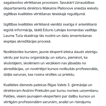
sagatavotos vērtēšanas procesam. Savukārt Uzraudzības
departamenta direktors Maksims Platonovs sniedza ieskatu
izglītības kvalitātes vērtēšanas tiesiskajā regulējumā.
Izglītības kvalitātes vērtēšanā vienlīdz svarīga ir anketēšanā
iegūtā informācija, tādēļ Edurio Latvijas komandas vadītāja
Lauma Tuča skaidroja tās nozīmi un datu izmantošanas
iespējas akreditācijas procesā.
Noslēdzoties kursiem, jaunie eksperti izteica daudz atzinīgu
vārdu par kursu organizāciju un saturu, pieminot, ka
skolotājiem, skolēniem un vecākiem nav jābaidās no
akreditācijas, un novērtējot kursos notikušās profesionālās,
dziļās sarunas, kas rosina virzīties uz priekšu.
Kvalitātes dienests pateicas Rīgas Valsts 3. ģimnāzijai un
direktoram Andrim Priekulim par kursu norises uzņemšanu.
Paldies, visiem jaunajiem ekspertiem par dalību kursos un
vērtīgām profesionālām sarunām, analīzi un risinājumu