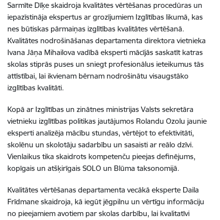
Sarmīte Dīķe skaidroja kvalitātes vērtēšanas procedūras un
iepazīstināja ekspertus ar grozījumiem Izglītības likumā, kas
nes būtiskas pārmaiņas izglītības kvalitātes vērtēšanā.
Kvalitātes nodrošināšanas departamenta direktora vietnieka
Ivana Jāņa Mihailova vadībā eksperti mācījās saskatīt katras
skolas stiprās puses un sniegt profesionālus ieteikumus tās
attīstībai, lai ikvienam bērnam nodrošinātu visaugstāko
izglītības kvalitāti.
Kopā ar Izglītības un zinātnes ministrijas Valsts sekretāra
vietnieku izglītības politikas jautājumos Rolandu Ozolu jaunie
eksperti analizēja mācību stundas, vērtējot to efektivitāti,
skolēnu un skolotāju sadarbību un sasaisti ar reālo dzīvi.
Vienlaikus tika skaidrots kompetenču pieejas definējums,
kopīgais un atšķirīgais SOLO un Blūma taksonomijā.
Kvalitātes vērtēšanas departamenta vecākā eksperte Daila
Frīdmane skaidroja, kā iegūt jēgpilnu un vērtīgu informāciju
no pieejamiem avotiem par skolas darbību, lai kvalitatīvi