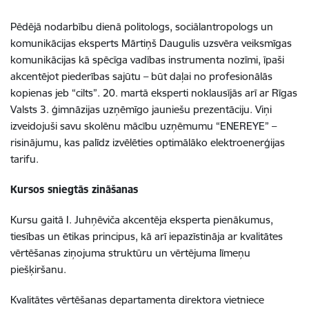
Pēdējā nodarbību dienā politologs, sociālantropologs un
komunikācijas eksperts Mārtiņš Daugulis uzsvēra veiksmīgas
komunikācijas kā spēcīga vadības instrumenta nozīmi, īpaši
akcentējot piederības sajūtu – būt daļai no profesionālās
kopienas jeb “cilts”. 20. martā eksperti noklausījās arī ar Rīgas
Valsts 3. ģimnāzijas uzņēmīgo jauniešu prezentāciju. Viņi
izveidojuši savu skolēnu mācību uzņēmumu “ENEREYE” –
risinājumu, kas palīdz izvēlēties optimālāko elektroenerģijas
tarifu.
Kursos sniegtās zināšanas
Kursu gaitā I. Juhņēviča akcentēja eksperta pienākumus,
tiesības un ētikas principus, kā arī iepazīstināja ar kvalitātes
vērtēšanas ziņojuma struktūru un vērtējuma līmeņu
piešķiršanu.
Kvalitātes vērtēšanas departamenta direktora vietniece