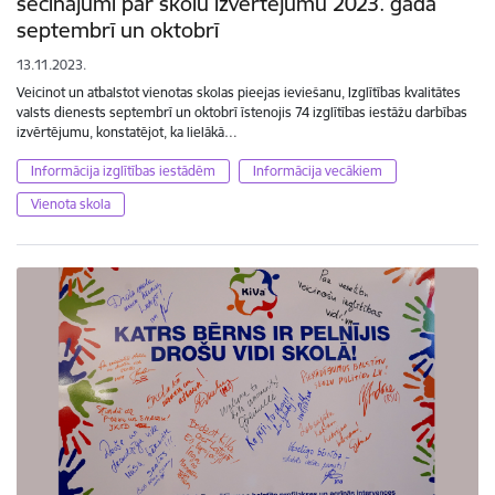
secinājumi par skolu izvērtējumu 2023. gada
septembrī un oktobrī
13.11.2023.
Veicinot un atbalstot vienotas skolas pieejas ieviešanu, Izglītības kvalitātes
valsts dienests septembrī un oktobrī īstenojis 74 izglītības iestāžu darbības
izvērtējumu, konstatējot, ka lielākā…
Informācija izglītības iestādēm
Informācija vecākiem
Vienota skola