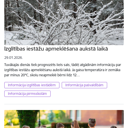
Izglītības iestāžu apmeklēšana aukstā laikā
29.01.2026.
Tuvākajās dienās tiek prognozēts liels sals, tādēļ atgādinām informāciju par
izglītības iestāžu apmeklēšanu aukstā laikā. Ja gaisa temperatūra ir zemāka
par mīnus 20℃, skolu neapmeklē bērni līdz 12…
Informācija izglītības iestādēm
Informācija pašvaldībām
Informācija pirmsskolām