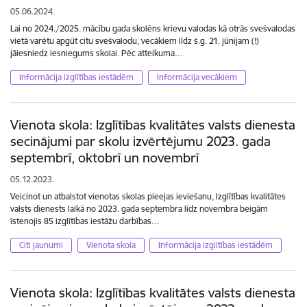
05.06.2024.
Lai no 2024./2025. mācību gada skolēns krievu valodas kā otrās svešvalodas
vietā varētu apgūt citu svešvalodu, vecākiem līdz š.g. 21. jūnijam (!)
jāiesniedz iesniegums skolai. Pēc atteikuma…
Informācija izglītības iestādēm
Informācija vecākiem
Vienota skola: Izglītības kvalitātes valsts dienesta
secinājumi par skolu izvērtējumu 2023. gada
septembrī, oktobrī un novembrī
05.12.2023.
Veicinot un atbalstot vienotas skolas pieejas ieviešanu, Izglītības kvalitātes
valsts dienests laikā no 2023. gada septembra līdz novembra beigām
īstenojis 85 izglītības iestāžu darbības…
Citi jaunumi
Vienota skola
Informācija izglītības iestādēm
Vienota skola: Izglītības kvalitātes valsts dienesta