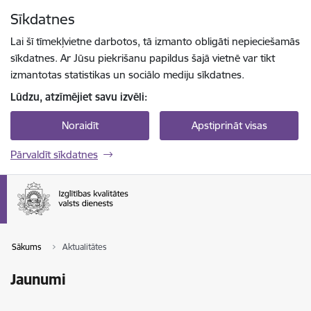
Pāriet uz lapas saturu
Sīkdatnes
Spied
lai meklētu
Enter
Lai šī tīmekļvietne darbotos, tā izmanto obligāti nepieciešamās
sīkdatnes. Ar Jūsu piekrišanu papildus šajā vietnē var tikt
izmantotas statistikas un sociālo mediju sīkdatnes.
Lūdzu, atzīmējiet savu izvēli:
Noraidīt
Apstiprināt visas
Pārvaldīt sīkdatnes
Sākums
Aktualitātes
Jaunumi