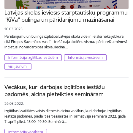
Latvijas skolās ieviesīs starptautisku programmu
“KiVa” bulinga un pāridarījumu mazināšanai
10.03.2023.
Pāridarījumu un bulinga izplatība Latvijas skolu vidē ir lielāka nekā jebkurā
citā Eiropas Savienības valstī – trešā daļa skolēnu vismaz pāris reižu mēnesī
ir cietuši no vardarbības skolā, liecina…
Informācija izglītības iestādēm
Informācija vecākiem
visi jaunumi
Vecākus, kuri darbojas izglītības iestāžu
padomēs, aicina pieteikties semināram
26.03.2022.
Izglītības kvalitātes valsts dienests aicina vecākus, kuri darbojas Izglītības
iestāžu padomēs, piedalīties tiešsaistes informatīvajā seminārā 2022. gada
7. aprīlī plkst. 18.00 -19.30. Seminārā…
Informācija vecākiem