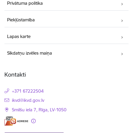
Privātuma politika
Piekļūstamība
Lapas karte
Sīkdatņu izvēles maiņa
Kontakti
+371 67222504
E-pasts:
ikvd@ikvd.gov.lv
Smilšu iela 7, Rīga, LV-1050