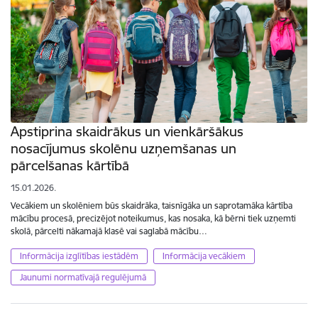
Apstiprina skaidrākus un vienkāršākus
nosacījumus skolēnu uzņemšanas un
pārcelšanas kārtībā
15.01.2026.
Vecākiem un skolēniem būs skaidrāka, taisnīgāka un saprotamāka kārtība
mācību procesā, precizējot noteikumus, kas nosaka, kā bērni tiek uzņemti
skolā, pārcelti nākamajā klasē vai saglabā mācību…
Informācija izglītības iestādēm
Informācija vecākiem
Jaunumi normatīvajā regulējumā